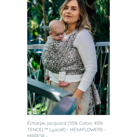
Écharpe, jacquard (55% Coton, 45%
TENCEL™ Lyocell) - HEXAFLOWERS -
MIRROR -...