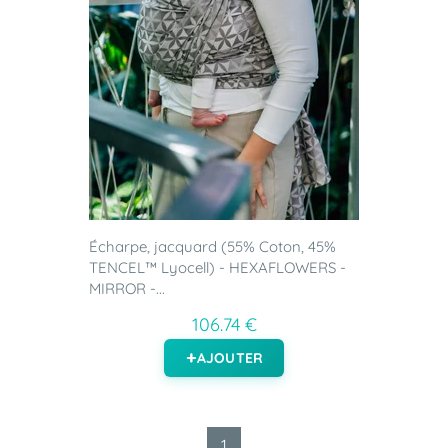
Écharpe, jacquard (55% Coton, 45%
TENCEL™ Lyocell) - HEXAFLOWERS -
MIRROR -...
106.74 €
AJOUTER
1