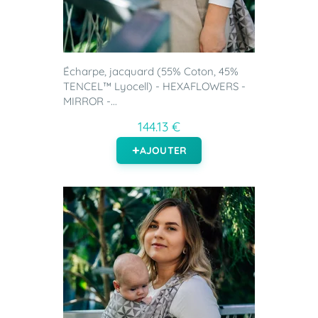
Écharpe, jacquard (55% Coton, 45%
TENCEL™ Lyocell) - HEXAFLOWERS -
MIRROR -...
144.13 €
AJOUTER