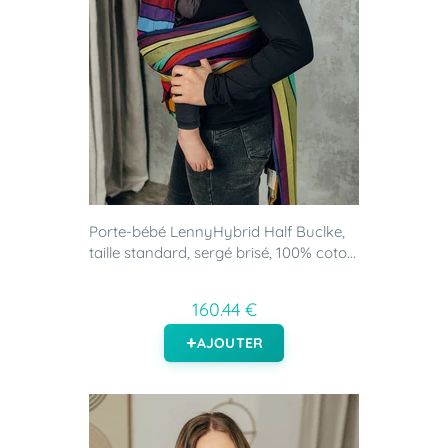
Porte-bébé LennyHybrid Half Buclke,
taille standard, sergé brisé, 100% coto...
160.44 €
AJOUTER