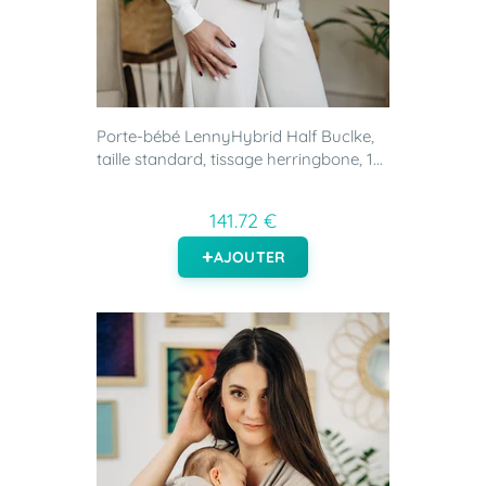
Porte-bébé LennyHybrid Half Buclke,
taille standard, tissage herringbone, 1...
141.72 €
AJOUTER