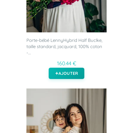
Porte-bébé LennyHybrid Half Buclke,
taille standard, jacquard, 100% coton
-...
160.44 €
AJOUTER