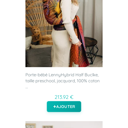
Porte-bébé LennyHybrid Half Buclke,
taille preschool, jacquard, 100% coton
...
213.92 €
AJOUTER