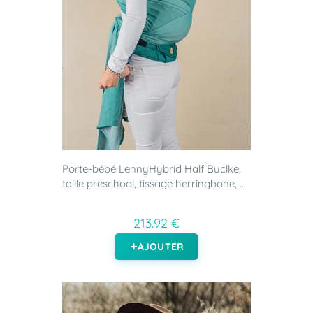
Porte-bébé LennyHybrid Half Buclke,
taille preschool, tissage herringbone, ...
213.92 €
AJOUTER