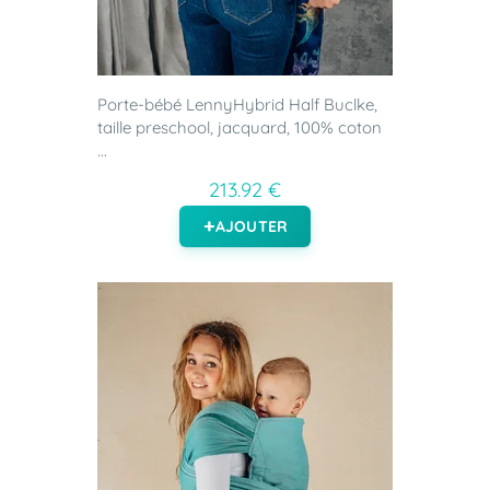
Porte-bébé LennyHybrid Half Buclke,
taille preschool, jacquard, 100% coton
...
213.92 €
AJOUTER