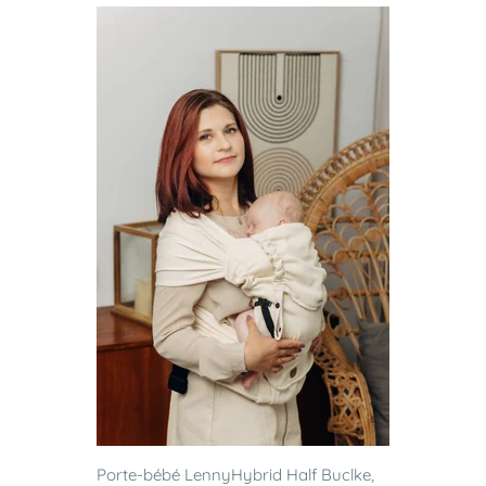
Porte-bébé LennyHybrid Half Buclke,