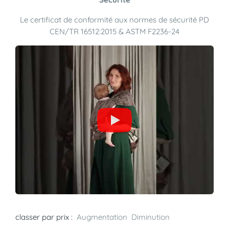
Le certificat de conformité aux normes de sécurité PD
CEN/TR 16512:2015 & ASTM F2236-24
classer par prix :
Augmentation
Diminution