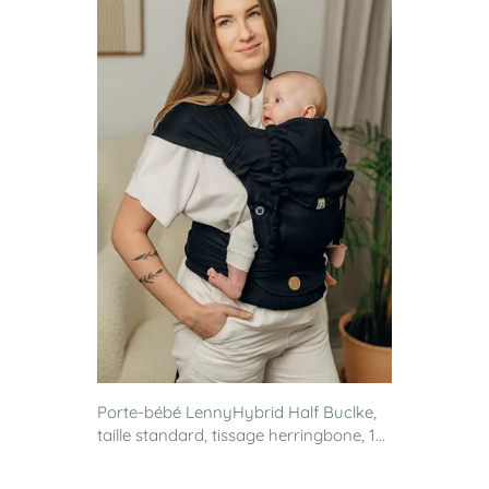
Porte-bébé LennyHybrid Half Buclke,
taille standard, tissage herringbone, 1...