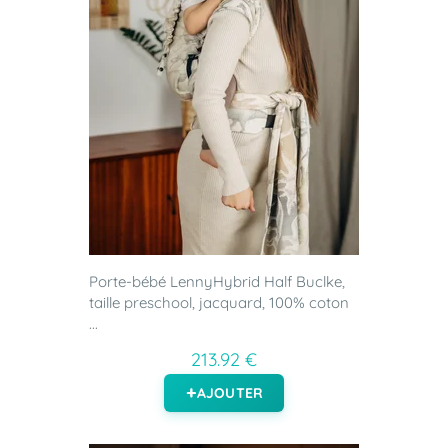
Porte-bébé LennyHybrid Half Buclke,
taille preschool, jacquard, 100% coton
...
213.92 €
AJOUTER