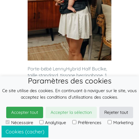
Porte-bébé LennyHybrid Half Buclke,
taille standard, tissage herringbone, 1...
Paramètres des cookies
Ce site utilise des cookies. En continuant à naviguer sur le site, vous
160.44 €
acceptez les conditions d’utilisations des cookies.
AJOUTER
Accepter tout
Accepter la sélection
Rejeter tout
Nécessaire
Analytique
Préférences
Marketing
Cookies (cacher)