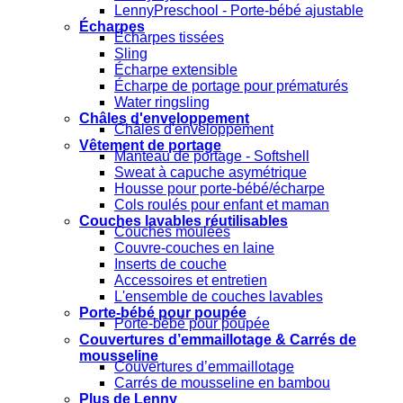
LennyPreschool - Porte-bébé ajustable
Écharpes
Écharpes tissées
Sling
Écharpe extensible
Écharpe de portage pour prématurés
Water ringsling
Châles d'enveloppement
Châles d'enveloppement
Vêtement de portage
Manteau de portage - Softshell
Sweat à capuche asymétrique
Housse pour porte-bébé/écharpe
Cols roulés pour enfant et maman
Couches lavables réutilisables
Couches moulées
Couvre-couches en laine
Inserts de couche
Accessoires et entretien
L'ensemble de couches lavables
Porte-bébé pour poupée
Porte-bébé pour poupée
Couvertures d’emmaillotage & Carrés de
mousseline
Couvertures d’emmaillotage
Carrés de mousseline en bambou
Plus de Lenny