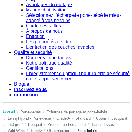
Avantages du portage
Manuel d’utilisation
Sélectionnez l’écharpe/le porte-bébé le mieux
adapté à vos besoins
Guide des tailles
À propos de nous
Entretien
Les propriétés de fibre
L'entretien des couches lavables
Qualité et sécurité
Données importantes
Notre politique qualité
Certifications
Enregistrement du produit pour l'alerte de sécurité
ou le rappel seulement
Blogue
inscrivez-vous
connexion
Accueil
Porte-bébés
Écharpes de portage et porte-bébés
LennyHybrid - Porte-bébé
Grade A
Standard
Coton
Jacquard
160 g/m²
Bouquet
Produits en tissu tissé
Tissus tissés
Wild Wine
Trendy
Offre régulière
Porte-bébés