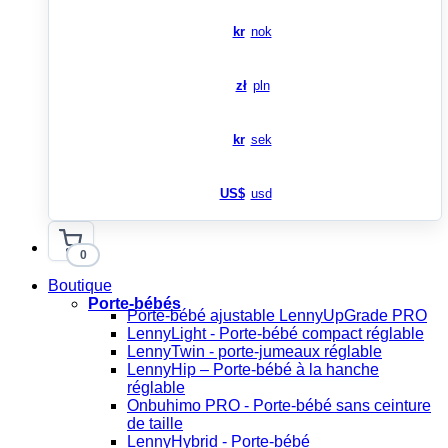
kr
nok
zł
pln
kr
sek
US$
usd
0
Boutique
Porte-bébés
Porte-bébé ajustable LennyUpGrade PRO
LennyLight - Porte-bébé compact réglable
LennyTwin - porte-jumeaux réglable
LennyHip – Porte-bébé à la hanche
réglable
Onbuhimo PRO - Porte-bébé sans ceinture
de taille
LennyHybrid - Porte-bébé