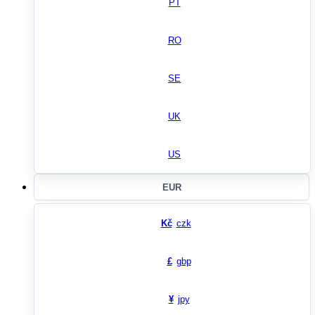
PT
RO
SE
UK
US
EUR
Kč
czk
£
gbp
¥
jpy