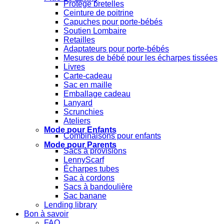
Protège bretelles
Ceinture de poitrine
Capuches pour porte-bébés
Soutien Lombaire
Retailles
Adaptateurs pour porte-bébés
Mesures de bébé pour les écharpes tissées
Livres
Carte-cadeau
Sac en maille
Emballage cadeau
Lanyard
Scrunchies
Ateliers
Mode pour Enfants
Combinaisons pour enfants
Mode pour Parents
Sacs à provisions
LennyScarf
Écharpes tubes
Sac à cordons
Sacs à bandoulière
Sac banane
Lending library
Bon à savoir
FAQ