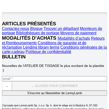
ARTICLES PRÉSENTÉS
Contactez-nous
Blogue
Trouver un détaillant
Moniteurs de
portage
Bibliothèques de portage
Moyens de paiement
MODALITÉS D’ACHATS
Modalités d’achats
Retours
et Remboursements
Conditions de garantie et de
réclamation
Lending library terms
Conditions générales de la
carte-cadeau
Politique de confidentialité
BULLETIN
Nouvelles de l’ATELIER DE TISSAGE le plus excitant de la planète 
:)
→
→ GLISSER POUR CONFIRMER
J'accepte que LennyLamb Sp. z o.o. Sp. k. dont le siège est à Kłudzice 9, 97-330
Sulejów, Pologne, utilise mes données personnelles à des fins marketing. J'ai lu la mise