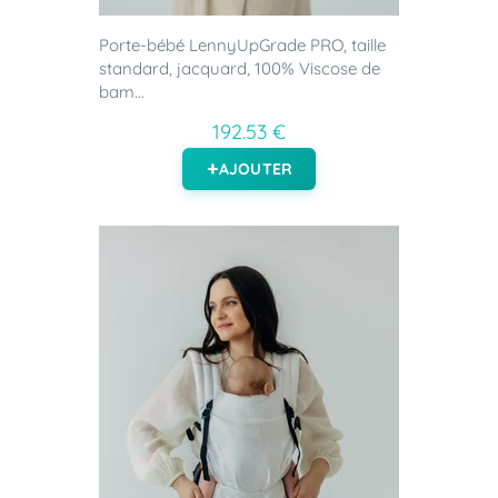
Porte-bébé LennyUpGrade PRO, taille
standard, jacquard, 100% Viscose de
bam...
192.53 €
AJOUTER