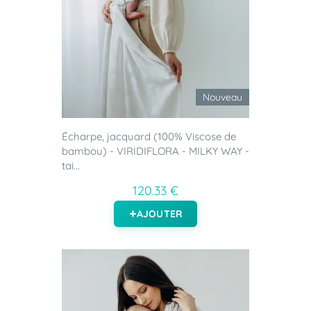
Nouveau
Écharpe, jacquard (100% Viscose de
bambou) - VIRIDIFLORA - MILKY WAY -
tai...
120.33 €
AJOUTER