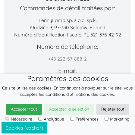
Commandes de détail traitées par:
LennyLamb sp. z o.o. sp.k.
Kłudzice 9, 97-330 Sulejów, Poland
Numéro d'identification fiscale: PL 521-375-42-92
Numéro de téléphone:
+48 222-57-888-2
E-mail:
Paramètres des cookies
contact@lennylamb.com
Ce site utilise des cookies. En continuant à naviguer sur le site, vous
Trouvez-nous sur:
acceptez les conditions d’utilisations des cookies.
Accepter tout
Accepter la sélection
Rejeter tout
Nécessaire
Analytique
Préférences
Marketing
Cookies (cacher)