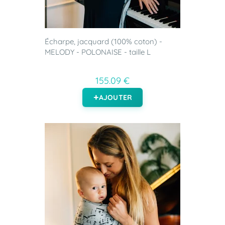
Écharpe, jacquard (100% coton) -
MELODY - POLONAISE - taille L
155.09 €
AJOUTER