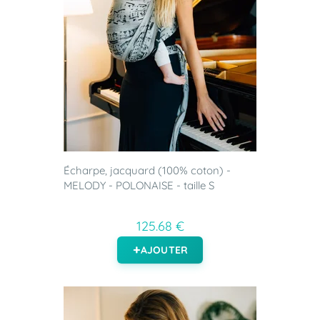
Écharpe, jacquard (100% coton) -
MELODY - POLONAISE - taille S
125.68 €
AJOUTER