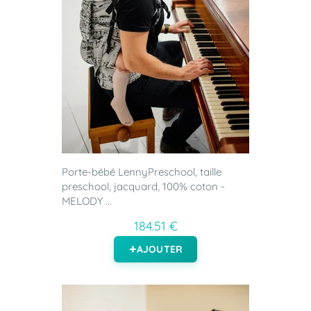
Porte-bébé LennyPreschool, taille
preschool, jacquard, 100% coton -
MELODY ...
184.51 €
AJOUTER