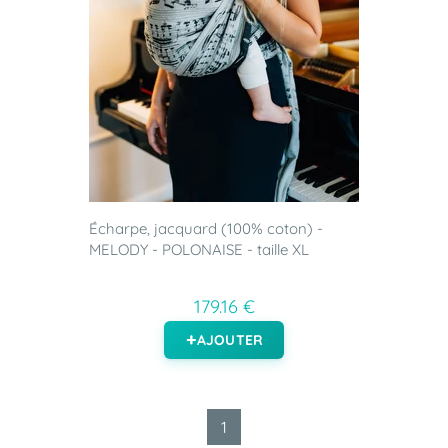
Écharpe, jacquard (100% coton) -
MELODY - POLONAISE - taille XL
179.16 €
AJOUTER
1