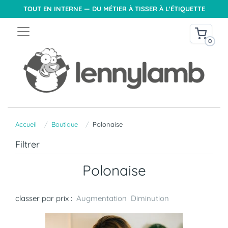
TOUT EN INTERNE — DU MÉTIER À TISSER À L'ÉTIQUETTE
0
Accueil
Boutique
Polonaise
Filtrer
Polonaise
classer par prix :
Augmentation
Diminution