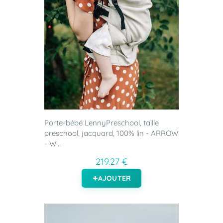
Porte-bébé LennyPreschool, taille
preschool, jacquard, 100% lin - ARROW
- W...
219.27 €
AJOUTER