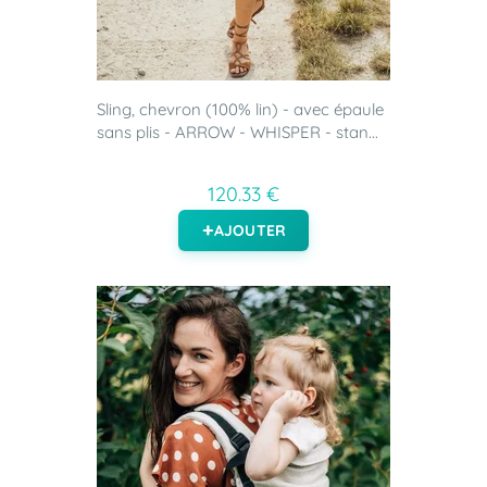
Sling, chevron (100% lin) - avec épaule
sans plis - ARROW - WHISPER - stan...
120.33 €
AJOUTER