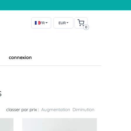
FR
EUR
0
connexion
s
classer par prix :
Augmentation
Diminution