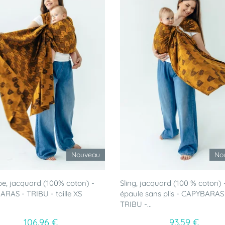
Nouveau
No
e, jacquard (100% coton) -
Sling, jacquard (100 % coton) 
RAS - TRIBU - taille XS
épaule sans plis - CAPYBARAS
TRIBU -...
106.96 €
93.59 €