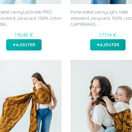
-bébé LennyUpGrade PRO,
Porte-bébé LennyLight, taille
 standard, jacquard, 100% coton
standard, jacquard, 100% coto
BA...
CAPYBARAS - ...
176.48 €
171.14 €
AJOUTER
AJOUTER