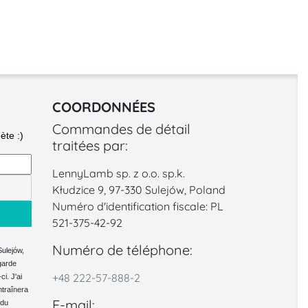
COORDONNÉES
Commandes de détail
ète :)
traitées par:
LennyLamb sp. z o.o. sp.k.
Kłudzice 9, 97-330 Sulejów, Poland
Numéro d'identification fiscale: PL
521-375-42-92
Numéro de téléphone:
Sulejów,
garde
+48 222-57-888-2
i. J'ai
ntraînera
E-mail:
 du