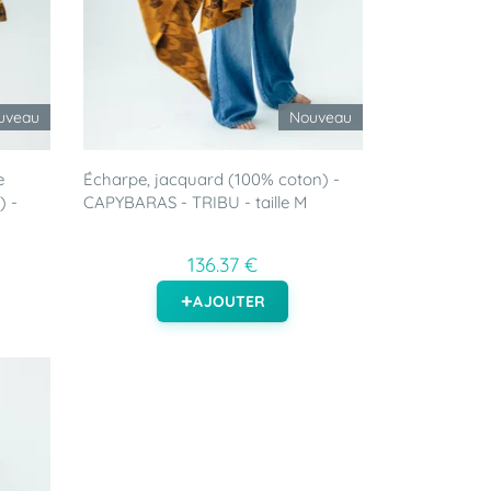
uveau
Nouveau
e
Écharpe, jacquard (100% coton) -
) -
CAPYBARAS - TRIBU - taille M
136.37 €
AJOUTER