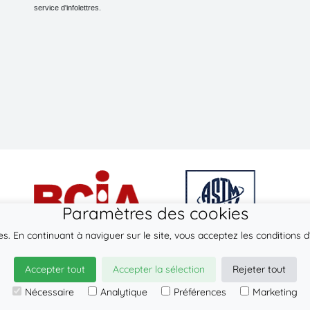
service d'infolettres.
Paramètres des cookies
ies. En continuant à naviguer sur le site, vous acceptez les conditions d’
© 2026
LennyLamb sp. z o.o. sp.k.
Accepter tout
Accepter la sélection
Rejeter tout
·
Écharpes pour bébé
fabricant ·
Nécessaire
Analytique
Préférences
Marketing
Vente en gros de Écharpe