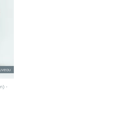
uveau
n) -