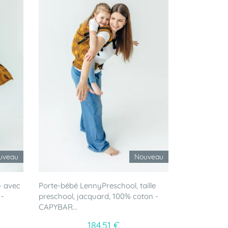
uveau
Nouveau
- avec
Porte-bébé LennyPreschool, taille
 -
preschool, jacquard, 100% coton -
CAPYBAR...
184.51 €