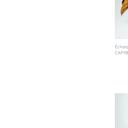
Écharp
CAPYBA