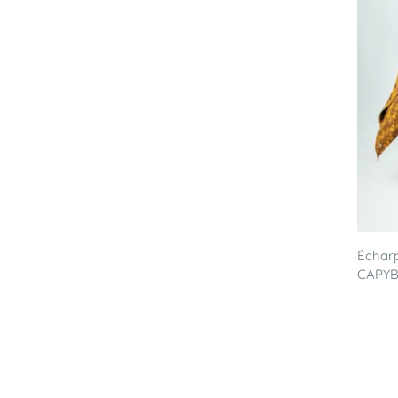
Écharp
CAPYBA