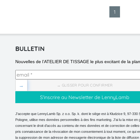
1
BULLETIN
Nouvelles de l’ATELIER DE TISSAGE le plus excitant de la plan
→
→ GLISSER POUR CONFIRMER
J'accepte que LennyLamb Sp. z o.o. Sp. k. dont le siège est à Kłudzice 9, 97-330 
Pologne, utilise mes données personnelles à des fins marketing. J'ai lu la mise en 
concernant le droit d'accès au contenu de mes données et de correction de celles-c
pris connaissance de la révocation de mon consentement à tout moment, ce qui e
la suppression de mon adresse de messagerie électronique de la liste de diffusion