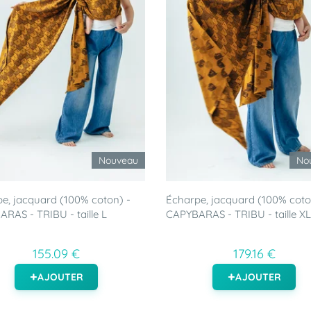
Nouveau
No
e, jacquard (100% coton) -
Écharpe, jacquard (100% coto
RAS - TRIBU - taille L
CAPYBARAS - TRIBU - taille XL
155.09 €
179.16 €
AJOUTER
AJOUTER