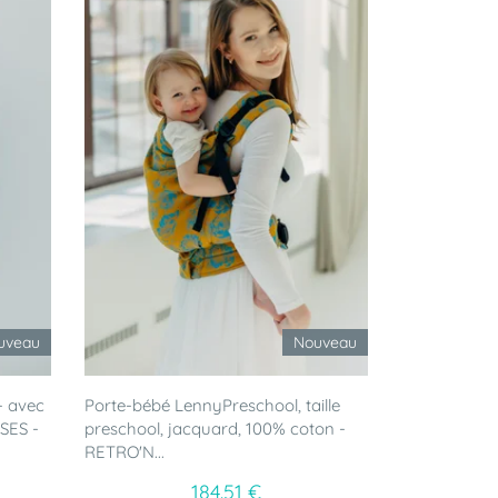
uveau
Nouveau
- avec
Porte-bébé LennyPreschool, taille
SES -
preschool, jacquard, 100% coton -
RETRO'N...
184.51 €