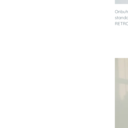
Onbuhi
standa
RETRO'