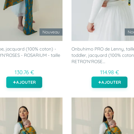
Nouveau
No
e, jacquard (100% coton) -
Onbuhimo PRO de Lenny, taill
N'ROSES - ROSARIUM - taille
toddler, jacquard (100% coton
RETRO'N'ROSE...
130.76 €
114.98 €
AJOUTER
AJOUTER