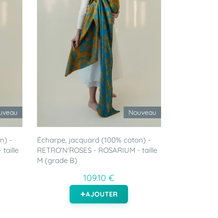
uveau
Nouveau
n) -
Écharpe, jacquard (100% coton) -
taille
RETRO'N'ROSES - ROSARIUM - taille
M (grade B)
109.10 €
AJOUTER