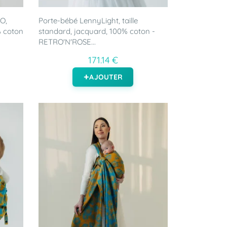
O,
Porte-bébé LennyLight, taille
% coton
standard, jacquard, 100% coton -
RETRO'N'ROSE...
171.14 €
AJOUTER