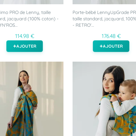
mo PRO de Lenny, taille
Porte-bébé LennyUpGrade PR
rd, jacquard (100% coton) -
taille standard, jacquard, 100
N'ROS...
- RETRO'...
114.98 €
176.48 €
AJOUTER
AJOUTER