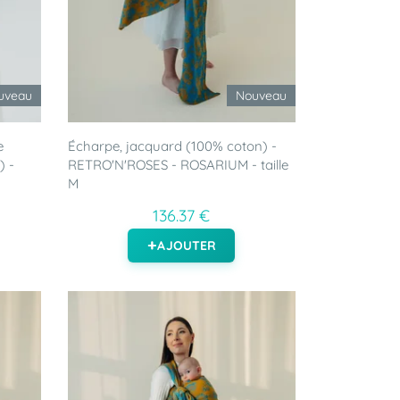
uveau
Nouveau
e
Écharpe, jacquard (100% coton) -
) -
RETRO'N'ROSES - ROSARIUM - taille
M
136.37 €
AJOUTER