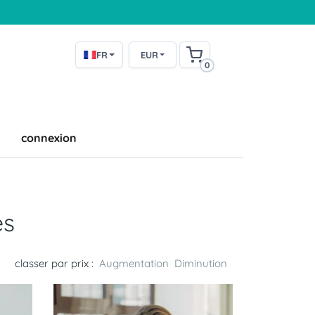
FR
EUR
0
connexion
es
classer par prix :
Augmentation
Diminution