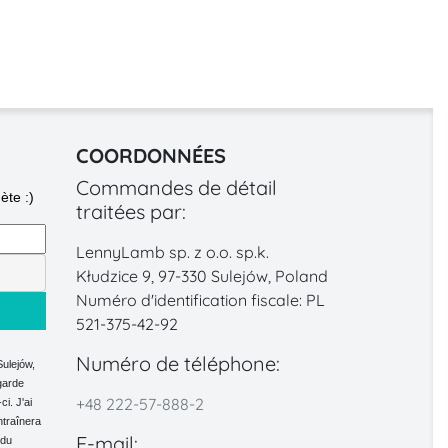
COORDONNÉES
Commandes de détail
ète :)
traitées par:
LennyLamb sp. z o.o. sp.k.
Kłudzice 9, 97-330 Sulejów, Poland
Numéro d'identification fiscale: PL
521-375-42-92
Numéro de téléphone:
Sulejów,
garde
+48 222-57-888-2
i. J'ai
ntraînera
E-mail:
 du