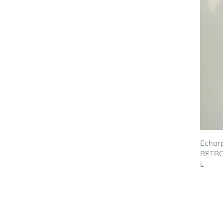
Écharp
RETRO'
L