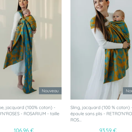
Nouveau
No
e, jacquard (100% coton) -
Sling, jacquard (100 % coton) 
N'ROSES - ROSARIUM - taille
épaule sans plis - RETRO'N'RO
ROS...
106.96 €
93.59 €