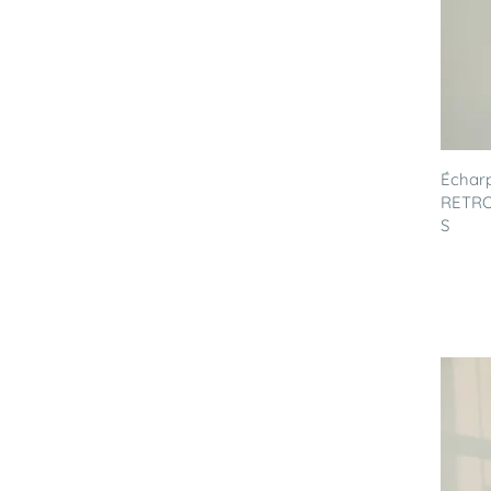
Écharp
RETRO'
S