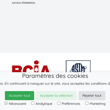
service d'infolettres.
Paramètres des cookies
ies. En continuant à naviguer sur le site, vous acceptez les conditions d’
© 2026
LennyLamb sp. z o.o. sp.k.
Accepter tout
Accepter la sélection
Rejeter tout
·
Écharpes tissées
fabricant ·
Nécessaire
Analytique
Préférences
Marketing
Vente en gros de Sling