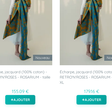
Nouveau
No
e, jacquard (100% coton) -
Écharpe, jacquard (100% coto
N'ROSES - ROSARIUM - taille
RETRO'N'ROSES - ROSARIUM - 
XL
155.09 €
179.16 €
AJOUTER
AJOUTER