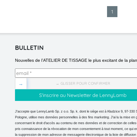
1
BULLETIN
Nouvelles de l’ATELIER DE TISSAGE le plus excitant de la plan
→
→ GLISSER POUR CONFIRMER
J'accepte que LennyLamb Sp. z o.o. Sp. k. dont le siège est à Kłudzice 9, 97-330 
Pologne, utilise mes données personnelles à des fins marketing. J'ai lu la mise en 
concernant le droit d'accès au contenu de mes données et de correction de celles-c
pris connaissance de la révocation de mon consentement à tout moment, ce qui e
la suppression de mon adresse de messagerie électronique de la liste de diffusion