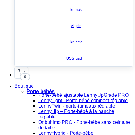
kr
nok
zł
pln
kr
sek
US$
usd
0
Boutique
Porte-bébés
Porte-bébé ajustable LennyUpGrade PRO
LennyLight - Porte-bébé compact réglable
LennyTwin - porte-jumeaux réglable
LennyHip – Porte-bébé à la hanche
réglable
Onbuhimo PRO - Porte-bébé sans ceinture
de taille
LennyHybrid - Porte-bébé