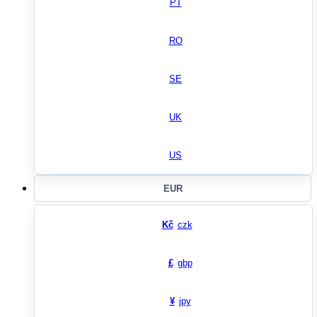
PT
RO
SE
UK
US
EUR
Kč
czk
£
gbp
¥
jpy