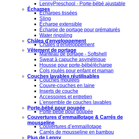
LennyPreschool - Porte-bébé ajustable
Écharpes
Écharpes tissées
Sling
Écharpe extensible
Écharpe de portage pour prématurés
Water ringsling
Châles d'enveloppement
Châles d'enveloppement
Vêtement de portage
Manteau de portage - Softshell
Sweat à capuche asymétrique
Housse pour porte-bébé/écharpe
Cols roulés pour enfant et maman
Couches lavables réutilisables
Couches moulées
Couvre-couches en laine
Inserts de couche
Accessoires et entretien
L'ensemble de couches lavables
Porte-bébé pour poupée
Porte-bébé pour poupée
Couvertures d’emmaillotage & Carrés de
mousseline
Couvertures d’emmaillotage
Carrés de mousseline en bambou
Plus de Lenny