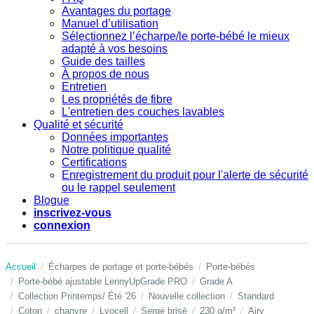
Avantages du portage
Manuel d’utilisation
Sélectionnez l’écharpe/le porte-bébé le mieux
adapté à vos besoins
Guide des tailles
À propos de nous
Entretien
Les propriétés de fibre
L'entretien des couches lavables
Qualité et sécurité
Données importantes
Notre politique qualité
Certifications
Enregistrement du produit pour l'alerte de sécurité
ou le rappel seulement
Blogue
inscrivez-vous
connexion
Accueil
Écharpes de portage et porte-bébés
Porte-bébés
Porte-bébé ajustable LennyUpGrade PRO
Grade A
Collection Printemps/ Été '26
Nouvelle collection
Standard
Coton
chanvre
Lyocell
Sergé brisé
230 g/m²
Airy