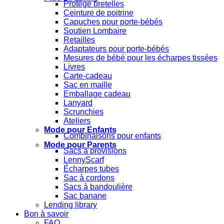
Protège bretelles
Ceinture de poitrine
Capuches pour porte-bébés
Soutien Lombaire
Retailles
Adaptateurs pour porte-bébés
Mesures de bébé pour les écharpes tissées
Livres
Carte-cadeau
Sac en maille
Emballage cadeau
Lanyard
Scrunchies
Ateliers
Mode pour Enfants
Combinaisons pour enfants
Mode pour Parents
Sacs à provisions
LennyScarf
Écharpes tubes
Sac à cordons
Sacs à bandoulière
Sac banane
Lending library
Bon à savoir
FAQ