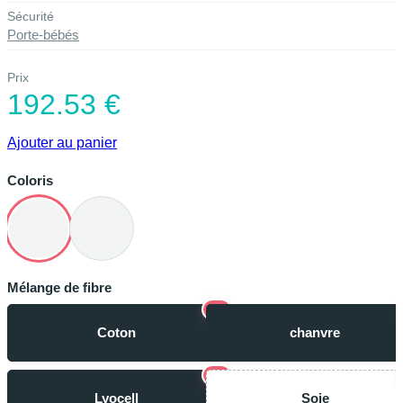
Sécurité
Porte-bébés
Prix
192.53 €
Ajouter au panier
Coloris
Mélange de fibre
−
Coton
chanvre
−
Lyocell
Soie