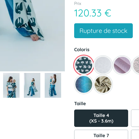
Prix
120.33 €
Rupture de stock
Coloris
Taille
Taille 4
(XS - 3.6m)
Taille 7