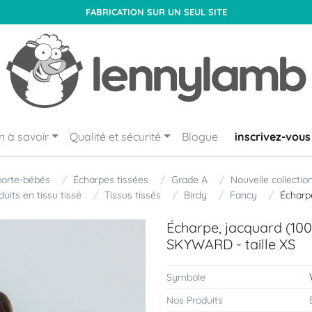
FABRICATION SUR UN SEUL SITE
n à savoir
Qualité et sécurité
Blogue
inscrivez-vous
porte-bébés
Écharpes tissées
Grade A
Nouvelle collectio
duits en tissu tissé
Tissus tissés
Birdy
Fancy
Écharp
Écharpe, jacquard (10
SKYWARD - taille XS
Symbole
Nos Produits