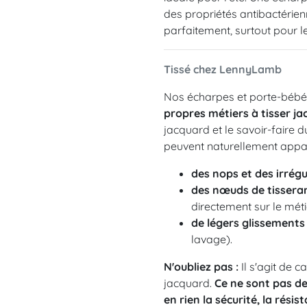
des propriétés antibactérie
parfaitement, surtout pour le
Tissé chez LennyLamb
Nos écharpes et porte-bébés 
propres métiers à tisser j
jacquard et le savoir-faire d
peuvent naturellement apparaî
des nops et des irrégul
des nœuds de tissera
directement sur le métie
de légers glissements 
lavage).
N'oubliez pas :
Il s'agit de c
jacquard.
Ce ne sont pas de
en rien la sécurité, la résis