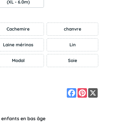
(XL - 6.0m)
Cachemire
chanvre
Laine mérinos
Lin
Modal
Soie
Facebook
Pinterest
X
s enfants en bas âge