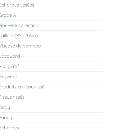
Écharpes tissées
Grade A
Nouvelle collection
Taille 4 (XS - 3.6m)
Viscose de bambou
Jacquard
260 g/m²
Skyward
Produits en tissu tissé
Tissus tissés
Birdy
Fancy
Écharpes