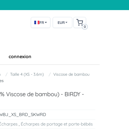
FR
EUR
0
connexion
n
Taille 4 (XS - 3.6m)
Viscose de bambou
es
0% Viscose de bambou) - BIRDY -
WBJ_XS_BRD_SKWRD
Écharpes
,
Écharpes de portage et porte-bébés